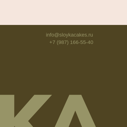
info@sloykacakes.ru
+7 (987) 166-55-40