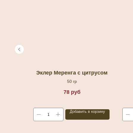
 курицей
Эклер Меренга с цитрусом
50 гр
78
руб
в корзину
Добавить в корзину