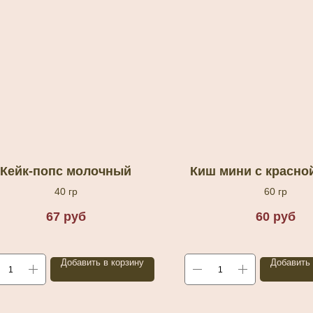
Кейк-попс молочный
Киш мини с красно
40 гр
60 гр
67
руб
60
руб
Добавить в корзину
Добавить 