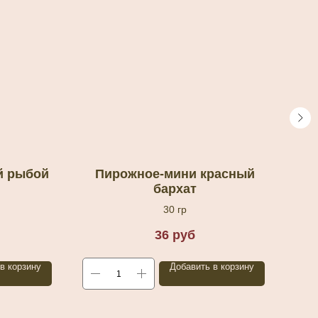
й рыбой
Пирожное-мини красный
бархат
30 гр
36
руб
в корзину
Добавить в корзину