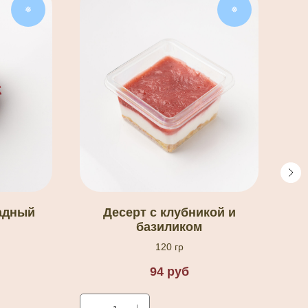
❅
❅
адный
Десерт с клубникой и
базиликом
120 гр
94
руб