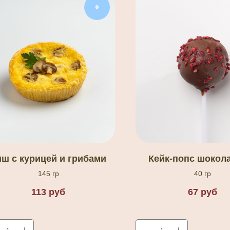
❅
иш с курицей и грибами
Кейк-попс шокол
145 гр
40 гр
113
руб
67
руб