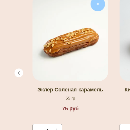
❅
❅
 с
Эклер Соленая карамель
К
55 гр
75
руб