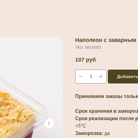
Наполеон с заварным
SKU:
SKU0003
107
руб
Добавить
Принимаем заказы тольк
Срок хранения в замороз
Срок реализации после 
+5°С
Заморозка:
да