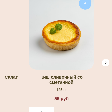
❅
+ "Салат
Киш сливочный со
сметанной
125 гр
55
руб