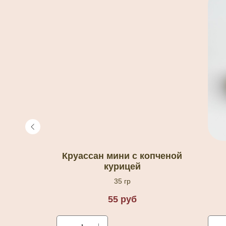
ом
Круассан мини с копченой
курицей
35 гр
55
руб