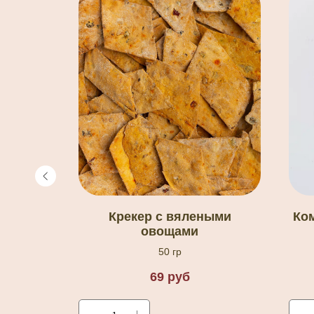
❅
цей и
Крекер с вялеными
Ком
овощами
50 гр
69
руб