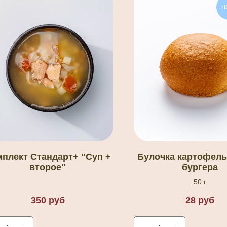
Н
плект Стандарт+ "Суп +
Булочка картофель
второе"
бургера
50 г
350
руб
28
руб