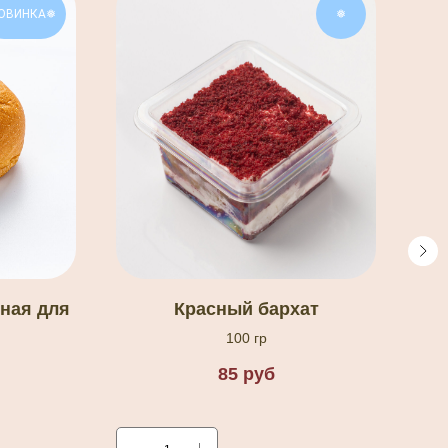
ОВИНКА❅
❅
ная для
Красный бархат
П
100 гр
85
руб