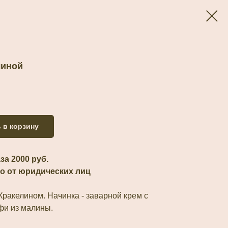
линой
 в корзину
а 2000 руб.
о от юридических лиц
Кракелином. Начинка - заварной крем с
фи из малины.