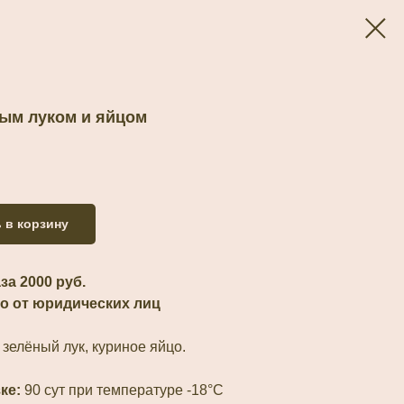
ым луком и яйцом
 в корзину
а 2000 руб.
о от юридических лиц
 зелёный лук, куриное яйцо.
зке:
90 сут при температуре -18°С