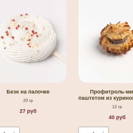
Безе на палочке
Профитроль-ми
паштетом из курино
20 гр
12 гр
27
руб
40
руб