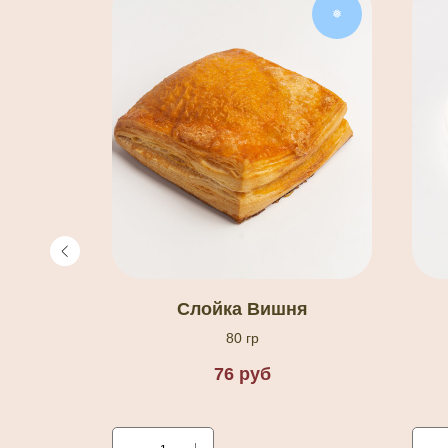
❅
❅
ло
Слойка Вишня
80 гр
76
руб