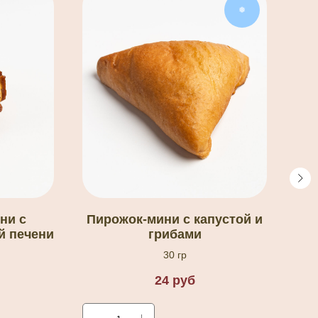
❅
ни с
Пирожок-мини с капустой и
й печени
грибами
30 гр
24
руб